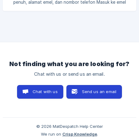
penuh, alamat emel, dan nombor telefon Masuk ke emel
anda untuk mendapatkan kata laluan (kalau tiada di inbox,
periksa juga spam anda) Log masuk menggunakan emel dan
kata laluan anda di app.matdespatch.com Terima kasih
kerana menggunakan Matdespatch! :)
Not finding what you are looking for?
Chat with us or send us an email.
Chat with us
Send us an email
© 2026 MatDespatch Help Center
We run on
Crisp Knowledge
.