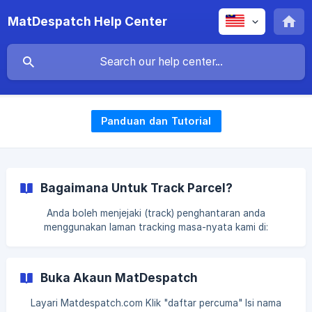
MatDespatch Help Center
Panduan dan Tutorial
Bagaimana Untuk Track Parcel?
Anda boleh menjejaki (track) penghantaran anda
menggunakan laman tracking masa-nyata kami di:
https://app.matdespatch.com/customer/track. Untuk soalan
lebih lanjut, anda boleh hubungi kami melalui: Live Chat di
laman web kami* Hantar kami mesej di Facebook Emel kami
Buka Akaun MatDespatch
di contact@matdespatch.com Tambahan: Live Chat dan
perkhidmatan pelanggan Facebook kami boleh dihubungi
Layari Matdespatch.com Klik "daftar percuma" Isi nama
Isnin-Jumaat, daripada jam 9AM ke 5PM [Fahami men